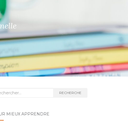
nelle
hénomène rare ?
 la lumière
herche
RECHERCHE
UR MIEUX APPRENDRE