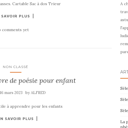
lasses. Cartable Sac à dos Trieur
A c
trav
 SAVOIR PLUS
astu
l'ap
 comments yet
ludi
rem
pare
NON CLASSÉ
AR
ivre de poésie pour enfant
Séle
by
16 mars 2023
ALFRED
Séle
facile à apprendre pour les enfants
Séle
EN SAVOIR PLUS
La p
phé