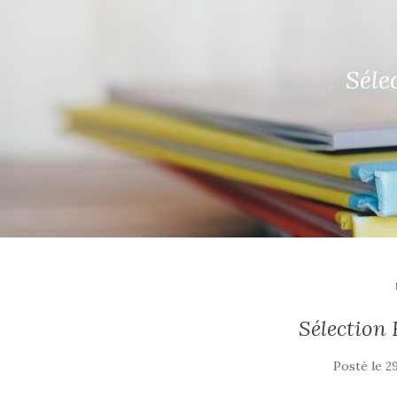
Séle
La pleine lune
Le Jour de
Sélection 
Posté le
2