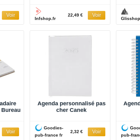
quotidien pour une
organisation maximale Le
noir
22,49 €
Infshop.fr
Glissho
adaire
Agenda personnalisé pas
Agend
r Bureau
cher Canek
Goodies-
Good
2,32 €
pub-france fr
pub-fran