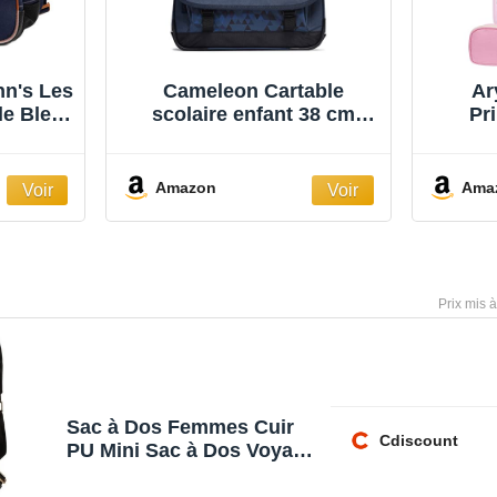
nn's Les
Cameleon Cartable
Ar
le Bleu
scolaire enfant 38 cm
Pr
Actual Intérieur 2
Col
compartiments. Idéal pour
CM1 C
le CP, CE1 et CE2. Pour
Sac
Amazon
Ama
enfants. Existe en divers
Fille
coloris. Bleu2 Taille
unique
Sac à Dos Femmes Cuir
Cdiscount
PU Mini Sac à Dos Voyage
Petit Sac de Loisirs (Noir