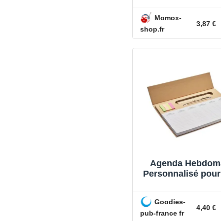
Momox-
3,87 €
shop.fr
Agenda Hebdom
Personnalisé pou
Goodies-
4,40 €
pub-france fr