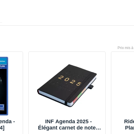
enda -
INF Agenda 2025 -
Ride - Agenda -
4]
Élégant carnet de notes
Pl