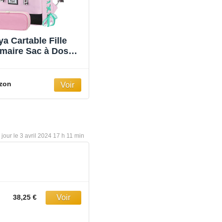
ya Cartable Fille
imaire Sac à Dos
lège Ado CE1 CE2
M2 5 6ème Enfants
 ècole Adolescent
zon
s 8 9 10 11 12 13 14
15 Ans (Rose)
3 avril 2024 17 h 11 min
38,25 €