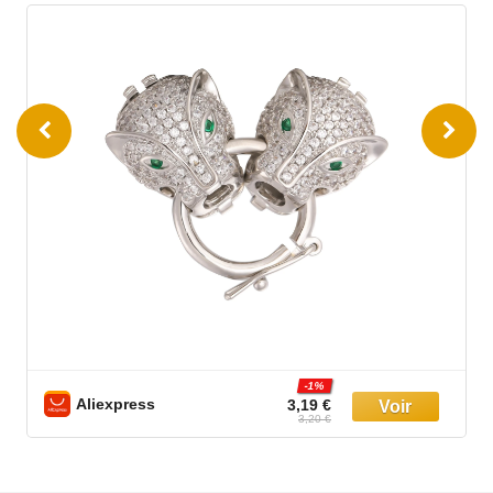
-1%
Aliexpress
3,19 €
3,20 €