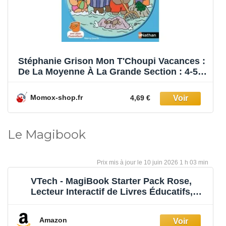
Stéphanie Grison Mon T'Choupi Vacances :
De La Moyenne À La Grande Section : 4-5
Ans
Momox-shop.fr
4,69 €
Le Magibook
10 juin 2026 1 h 03 min
VTech - MagiBook Starter Pack Rose,
Lecteur Interactif de Livres Éducatifs,
Système d'apprentissage de la Lecture
Tactile et Ludique, Cadeau Enfant de 2 Ans
Amazon
à 8 Ans, Rose - Contenu en Français