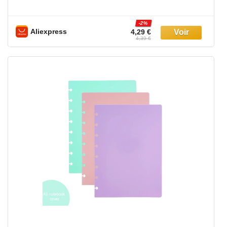
-2%
Aliexpress
4,29 €
4,39 €