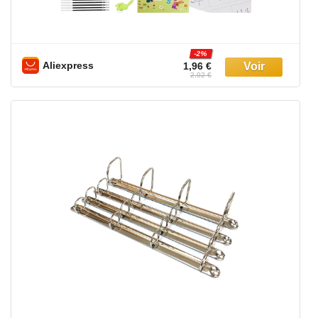
-2%
Aliexpress
1,96 €
2,02 €