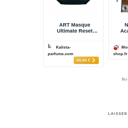
ihl ART 220
ART Masque
N
Ultimate Reset
Ac
Ultimate Reset
P
.fr
52,00 €
Draw
Kalista-
Mo
Wit
parfums.com
shop.fr
Train
60,66 €
No
LAISSE