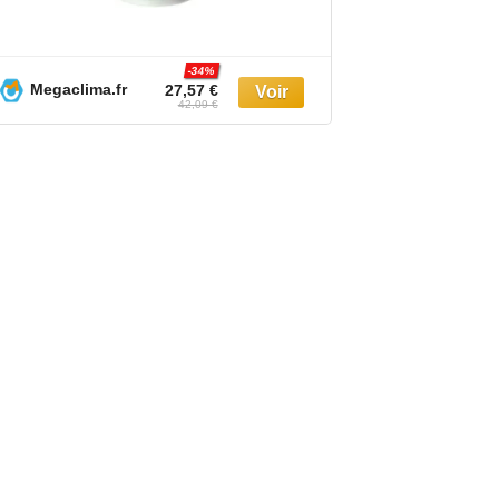
-34%
Megaclima.fr
Kamody.fr
27,57 €
42,09 €