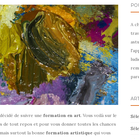
PO
A c
trav
astu
l'ap
ludi
rem
pare
AR
 décidé de suivre une
formation en art
. Vous voilà sur le
Séle
as de tout repos et pour vous donner toutes les chances
Séle
e mais surtout la bonne
formation artistique
qui vous