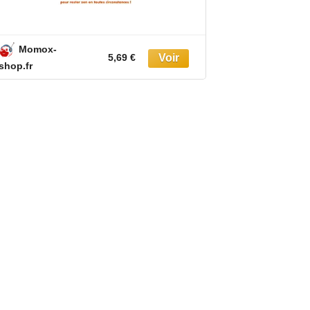
Momox-
Momox-
5,69 €
shop.fr
shop.fr