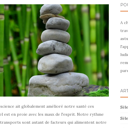
PO
A c
trav
astu
l'ap
ludi
rem
pare
AR
 science ait globalement amélioré notre santé ces
Séle
l est en proie avec les maux de l'esprit. Notre rythme
Séle
s transports sont autant de facteurs qui alimentent notre