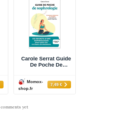
Carole Serrat Guide
De Poche De
Sophrologie : 11
Séances Relaxantes
Momox-
ux
En Musique : Les
7,49 €
shop.fr
us
Secrets D'Une
Sophrologue Pour
Rester Zen En
 comments yet
Toutes
r
Circonstances