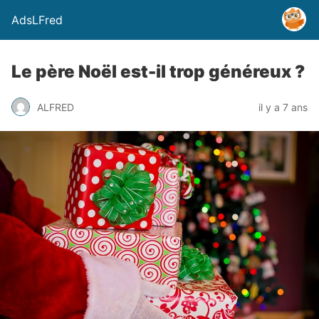
AdsLFred
Le père Noël est-il trop généreux ?
ALFRED
il y a 7 ans