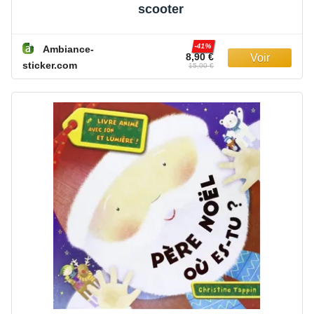
scooter
-41%
Ambiance-
8,90 €
sticker.com
15,00 €