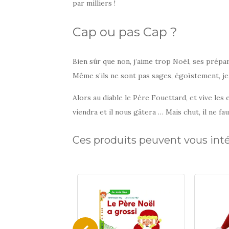
par milliers !
Cap ou pas Cap ?
Ambiance-
19,00 €
sticker.com
Bien sûr que non, j’aime trop Noël, ses prépar
Même s’ils ne sont pas sages, égoïstement, je
Alors au diable le Père Fouettard, et vive les
viendra et il nous gâtera … Mais chut, il ne fau
Ces produits peuvent vous int