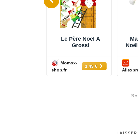
dogue Anglais
Le Père Noël A
Ma
Noël HOMME t-
Grossi
Noël
irt Cadeau
de P
-1%
Momox-
Ac
8,29 €
1,49 €
ss
shop.fr
Aliexpr
Cos
C
No
LAISSE