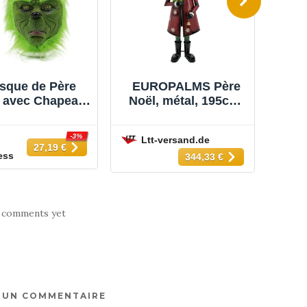
sque de Père
EUROPALMS Père
EU
 avec Chapeau
Noël, métal, 195cm,
Noë
ère Noël Rouge
rouge - Déco d'hiver
rou
et Barbe,
& bricolage
-3%
Ltt-versand.de
L
cessoires de
27,19 €
ess
tume Cosplay,
344,33 €
ouvre-Tête,
Fournitures
 comments yet
R UN COMMENTAIRE