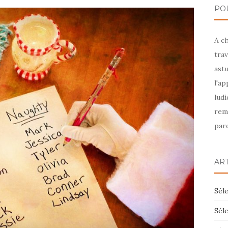
PO
A c
trav
astu
l'ap
ludi
rem
pare
AR
Séle
Séle