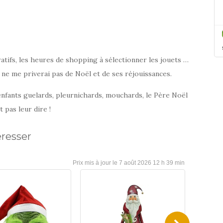
-20%
Kastner-
55,99 €
oehler.fr
69,99 €
atifs, les heures de shopping à sélectionner les jouets …
 ne me priverai pas de Noël et de ses réjouissances.
 enfants guelards, pleurnichards, mouchards, le Père Noël
t pas leur dire !
éresser
7 août 2026 12 h 39 min